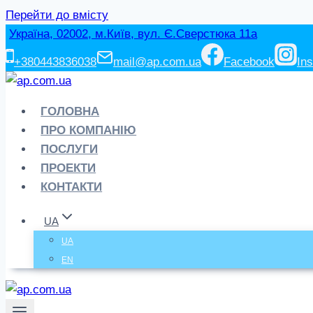
Перейти до вмісту
Україна, 02002, м.Київ, вул. Є.Сверстюка 11а
+380443836038
mail@ap.com.ua
Facebook
In
ГОЛОВНА
ПРО КОМПАНІЮ
ПОСЛУГИ
ПРОЕКТИ
КОНТАКТИ
UA
UA
EN