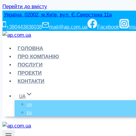
Перейти до вмісту
Україна, 02002, м.Київ, вул. Є.Сверстюка 11а
+380443836038
mail@ap.com.ua
Facebook
In
ГОЛОВНА
ПРО КОМПАНІЮ
ПОСЛУГИ
ПРОЕКТИ
КОНТАКТИ
UA
UA
EN