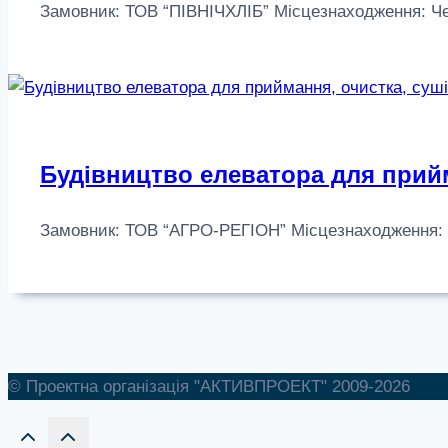
Замовник: ТОВ “ПІВНІЧХЛІБ” Місцезнаходження: Черні
Будівництво елеватора для прийм
Замовник: ТОВ “АГРО-РЕГІОН” Місцезнаходження: Киї
© Проектна організація "АКТИВПРОЕКТ" 2009-2026