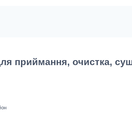
ля приймання, очистка, суш
йон