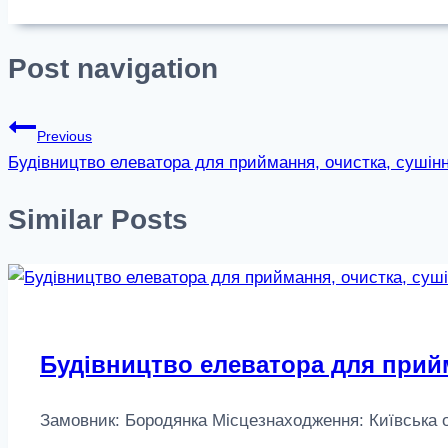
Post navigation
Previous
Будівництво елеватора для приймання, очистка, сушінн
Similar Posts
Будівництво елеватора для прийм
Замовник: Бородянка Місцезнаходження: Київська обл