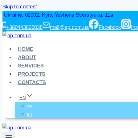
Skip to content
Ukraine, 02002, Kyiv, Yevhena Sverstyuka, 11a
+380443836038
mail@ap.com.ua
Facebook
In
HOME
ABOUT
SERVICES
PROJECTS
CONTACTS
EN
UA
EN